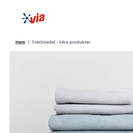
hoppa
till
innehållet
Current page:
Hem
/
Tvättmedel - Våra produkter