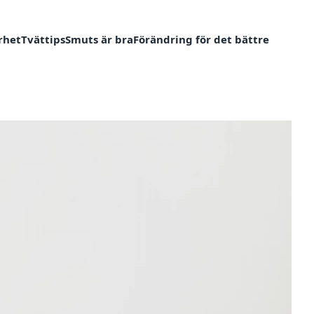
rhet
Tvättips
Smuts är bra
Förändring för det bättre