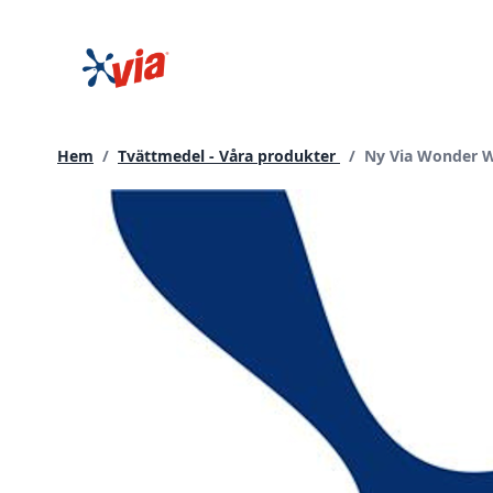
hoppa
till
innehållet
Current page:
Hem
/
Tvättmedel - Våra produkter
/
Ny Via Wonder 