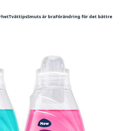
rhet
Tvättips
Smuts är bra
Förändring för det bättre