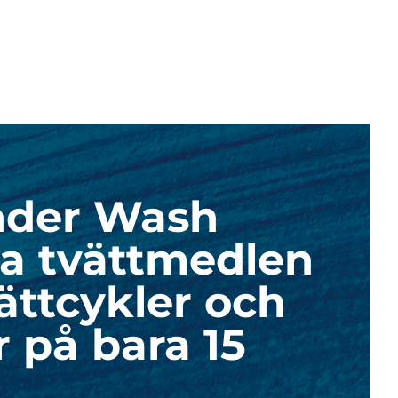
nder Wash
ta tvättmedlen
ättcykler och
 på bara 15