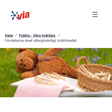
hoppa
till
Menu
innehållet
Hem
/
Tvätta - Våra tvättips
/
Current page:
Fördelarna med allergivänligt tvättmedel