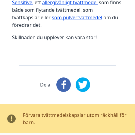
Sensitive,
ett
allergivänligt tvättmedel
som finns
både som flytande tvättmedel, som
tvättkapslar eller
som pulvertvättmedel
om du
föredrar det.
Skillnaden du upplever kan vara stor!
Dela
Dela
: Facebook
Dela
: X
Förvara tvättmedelskapslar utom räckhåll för
barn.