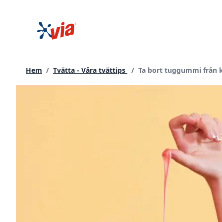
hoppa
till
innehållet
Current page:
Hem
/
Tvätta - Våra tvättips
/
Ta bort tuggummi från k