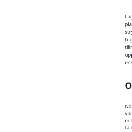
Läg
pla
str
tug
til
upp
enk
O
När
vär
enl
få 