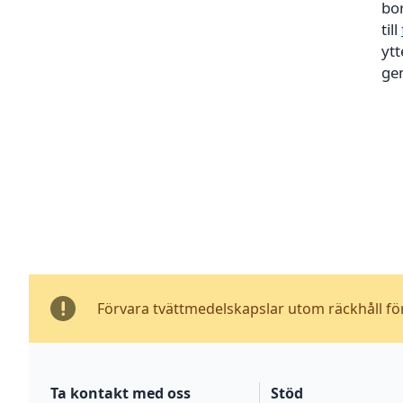
bor
till
ytt
ge
Förvara tvättmedelskapslar utom räckhåll fö
Ta kontakt med oss
Stöd