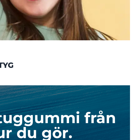
TYG
t tuggummi från
ur du gör.