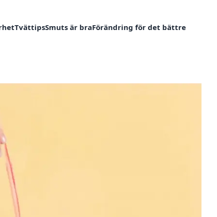
rhet
Tvättips
Smuts är bra
Förändring för det bättre