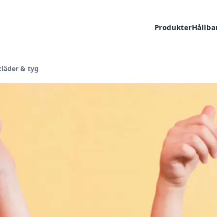
Produkter
Hållba
läder & tyg