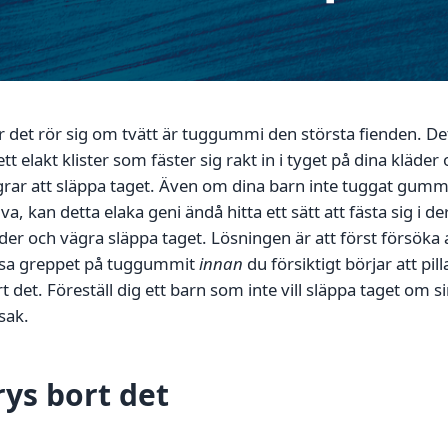
 det rör sig om tvätt är tuggummi den största fienden. De
ett elakt klister som fäster sig rakt in i tyget på dina kläder
rar att släppa taget. Även om dina barn inte tuggat gumm
lva, kan detta elaka geni ändå hitta ett sätt att fästa sig i de
der och vägra släppa taget. Lösningen är att först försöka 
ssa greppet på tuggummit
innan
du försiktigt börjar att pill
t det. Föreställ dig ett barn som inte vill släppa taget om s
sak.
rys bort det