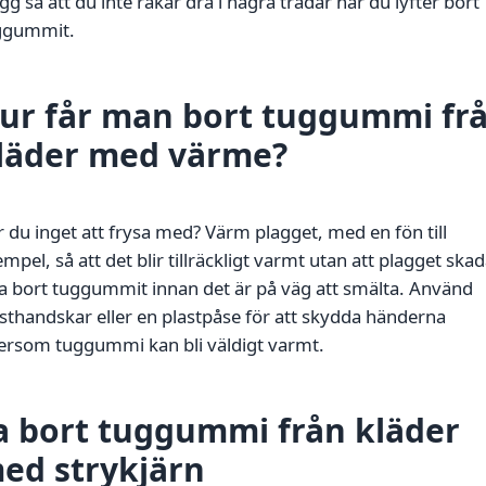
gg så att du inte råkar dra i några trådar när du lyfter bort
ggummit.
ur får man bort tuggummi fr
läder med värme?
 du inget att frysa med? Värm plagget, med en fön till
mpel, så att det blir tillräckligt varmt utan att plagget skad
la bort tuggummit innan det är på väg att smälta. Använd
sthandskar eller en plastpåse för att skydda händerna
tersom tuggummi kan bli väldigt varmt.
a bort tuggummi från kläder
ed strykjärn