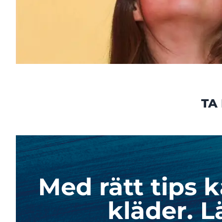
TA
Med rätt tips 
kläder. L