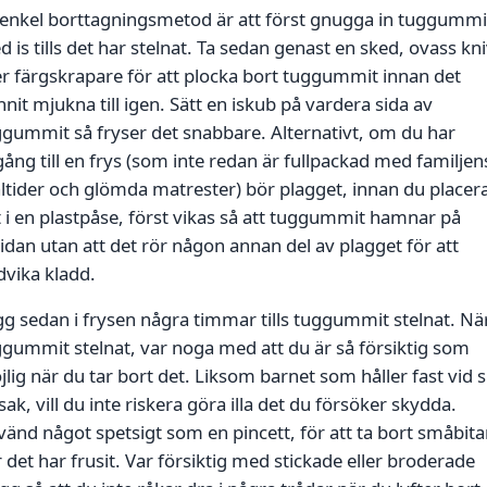
 enkel borttagningsmetod är att först gnugga in tuggummi
 is tills det har stelnat. Ta sedan genast en sked, ovass kn
er färgskrapare för att plocka bort tuggummit innan det
nit mjukna till igen. Sätt en iskub på vardera sida av
gummit så fryser det snabbare. Alternativt, om du har
lgång till en frys (som inte redan är fullpackad med familjen
tider och glömda matrester) bör plagget, innan du placer
 i en plastpåse, först vikas så att tuggummit hamnar på
idan utan att det rör någon annan del av plagget för att
vika kladd.
g sedan i frysen några timmar tills tuggummit stelnat. Nä
gummit stelnat, var noga med att du är så försiktig som
lig när du tar bort det. Liksom barnet som håller fast vid s
sak, vill du inte riskera göra illa det du försöker skydda.
änd något spetsigt som en pincett, för att ta bort småbita
 det har frusit. Var försiktig med stickade eller broderade