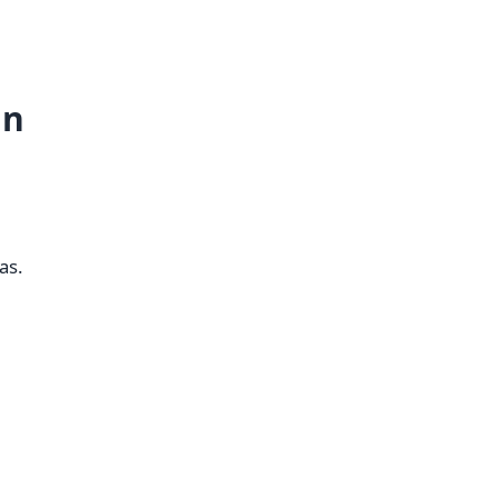
ån
as.