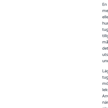
En
med
ell
hun
tug
til
mål
det
uts
und
Läg
tug
möj
lek
Anv
när