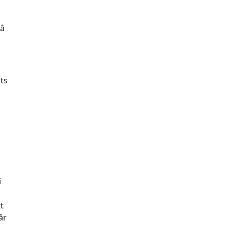
på
ts
i
t
år