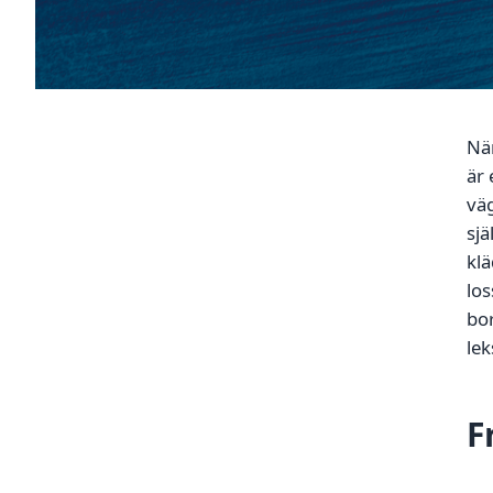
När
är 
väg
sjä
klä
lo
bor
lek
F