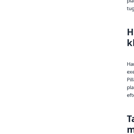
pla
tu
H
k
Har
exe
Pil
pla
ef
T
m