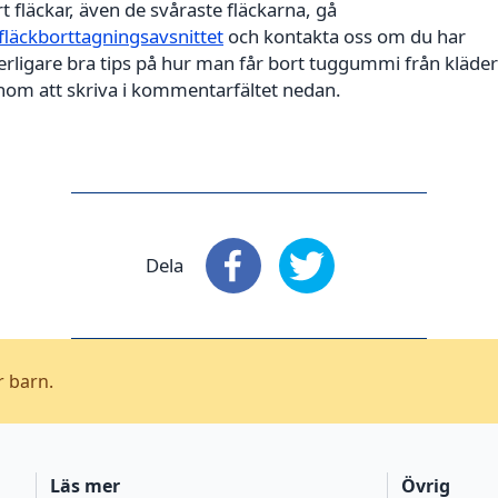
t fläckar, även de svåraste fläckarna, gå
fläckborttagningsavsnittet
och kontakta oss om du har
erligare bra tips på hur man får bort tuggummi från kläder
nom att skriva i kommentarfältet nedan.
Dela
Dela
: Facebook
Dela
: X
r barn.
Läs mer
Övrig