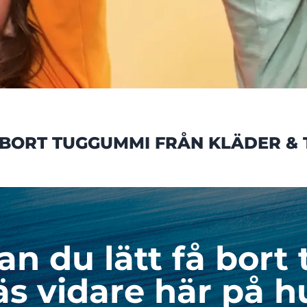
 BORT TUGGUMMI FRÅN KLÄDER & 
kan du lätt få bor
äs vidare här på h