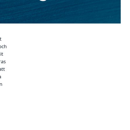
t
 och
it
ras
att
a
in