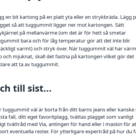
g en bit kartong på en platt yta eller en strykbräda. Lägg 
gget så att tuggummit ligger ner mot kartongen. Sätt
ykjärnet på mellanvärme (om det är för hett så smetar
gummit bara och för låg temperatur gör att det inte blir
lräckligt varmt) och stryk över. När tuggummit väl har värm
 och mjuknat, skall det fastna på kartongen vilket gör det
lare att ta av tuggummit.
ch till sist...
 tuggummit väl är borta från ditt barns jeans eller kanske 
sta fall, ditt eget favoritplagg, tvättas plagget som vanligt
igt tvättråd med Via, antingen för hand eller i maskin för at
bort eventuella rester. För ytterligare expertråd på hur du f