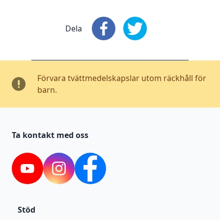
Dela
Dela
: Facebook
Dela
: X
Förvara tvättmedelskapslar utom räckhåll för
barn.
Ta kontakt med oss
YouTube
Instagram
Facebook
Stöd