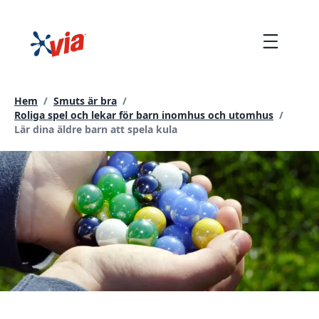
hoppa
till
Menu
innehållet
Hem
/
Smuts är bra
/
Roliga spel och lekar för barn inomhus och utomhus
/
Current page:
Lär dina äldre barn att spela kula