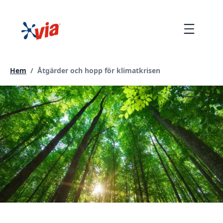
hoppa
till
Menu
innehållet
Current page:
Hem
/
Åtgärder och hopp för klimatkrisen