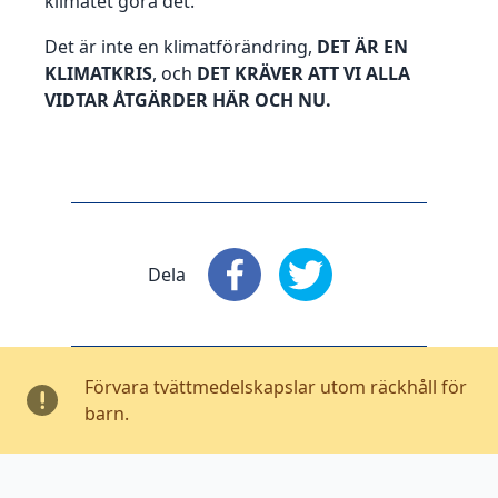
klimatet göra det.
Det är inte en klimatförändring,
DET ÄR EN
KLIMATKRIS
, och
DET KRÄVER ATT VI ALLA
VIDTAR ÅTGÄRDER HÄR OCH NU.
Dela
Dela
: Facebook
Dela
: X
Förvara tvättmedelskapslar utom räckhåll för
barn.