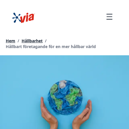
hoppa
till
Menu
innehållet
Hem
/
Hållbarhet
/
Current page:
Hållbart företagande för en mer hållbar värld