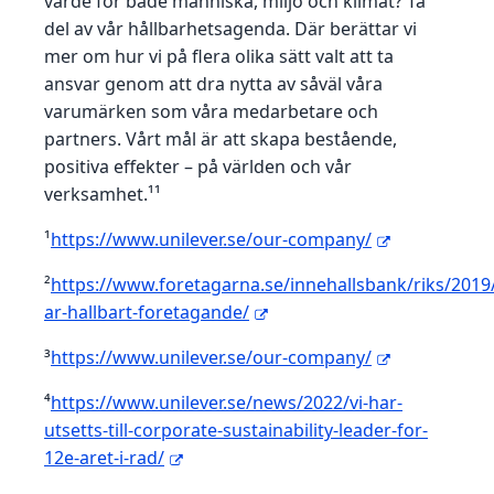
värde för både människa, miljö och klimat? Ta
del av vår hållbarhetsagenda. Där berättar vi
mer om hur vi på flera olika sätt valt att ta
ansvar genom att dra nytta av såväl våra
varumärken som våra medarbetare och
partners. Vårt mål är att skapa bestående,
positiva effekter – på världen och vår
verksamhet.¹¹
¹
https://www.unilever.se/our-company/
²
https://www.foretagarna.se/innehallsbank/riks/2019
ar-hallbart-foretagande/
³
https://www.unilever.se/our-company/
⁴
https://www.unilever.se/news/2022/vi-har-
utsetts-till-corporate-sustainability-leader-for-
12e-aret-i-rad/