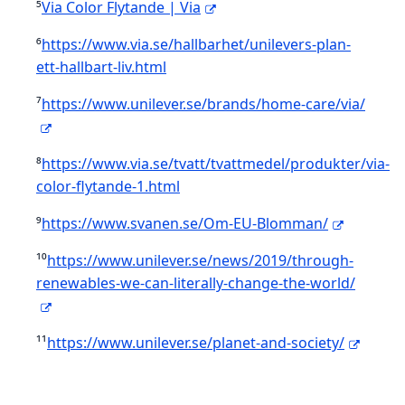
⁵
Via Color Flytande | Via
⁶
https://www.via.se/hallbarhet/unilevers-plan-
ett-hallbart-liv.html
⁷
https://www.unilever.se/brands/home-care/via/
⁸
https://www.via.se/tvatt/tvattmedel/produkter/via-
color-flytande-1.html
⁹
https://www.svanen.se/Om-EU-Blomman/
¹⁰
https://www.unilever.se/news/2019/through-
renewables-we-can-literally-change-the-world/
¹¹
https://www.unilever.se/planet-and-society/