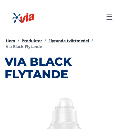
hoppa
till
Menu
innehållet
Hem
/
Produkter
/
Flytande tvättmedel
/
Current page:
Via Black Flytande
VIA BLACK
FLYTANDE